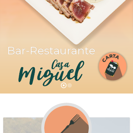
N
T
O
S
H
O
Bar-Restaurante
S
T
A
L
R
E
S
T
A
U