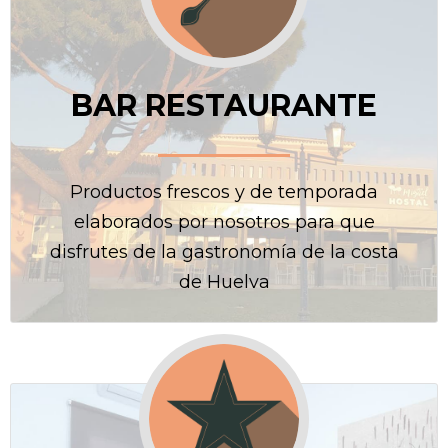
R
A
N
T
BAR RESTAURANTE
E
C
O
Productos frescos y de temporada
N
elaborados por nosotros para que
T
A
disfrutes de la gastronomía de la costa
C
de Huelva
T
A
R