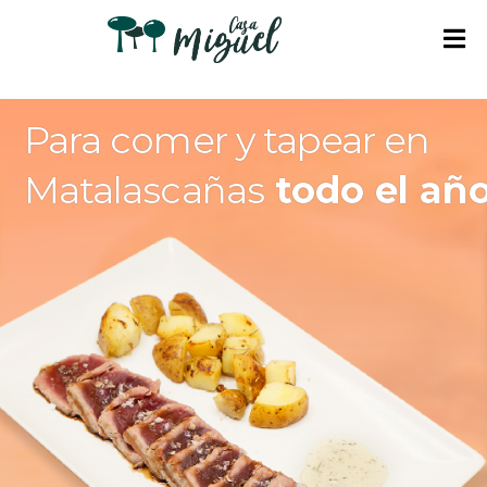
I
N
Para comer y tapear en
I
C
Matalascañas
todo el añ
I
O
A
P
A
R
T
A
M
E