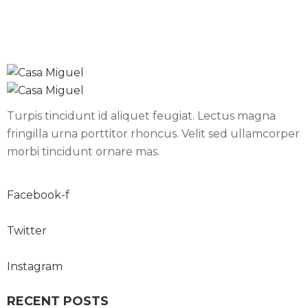
R
A
N
T
E
C
Turpis tincidunt id aliquet feugiat. Lectus magna
O
fringilla urna porttitor rhoncus. Velit sed ullamcorper
N
morbi tincidunt ornare mas.
T
A
C
Facebook-f
T
A
Twitter
R
Instagram
RECENT POSTS