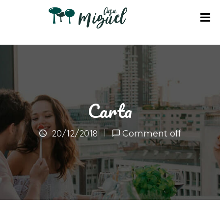
I
N
I
C
I
Carta
O
A
20/12/2018
Comment off
P
A
R
T
A
M
E