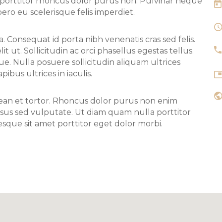
a porttitor rhoncus dolor purus non. Pulvinar neque
ro eu scelerisque felis imperdiet.
. Consequat id porta nibh venenatis cras sed felis.
t ut. Sollicitudin ac orci phasellus egestas tellus.
 Nulla posuere sollicitudin aliquam ultrices
pibus ultrices in iaculis.
enean et tortor. Rhoncus dolor purus non enim
 risus sed vulputate. Ut diam quam nulla porttitor
que sit amet porttitor eget dolor morbi.