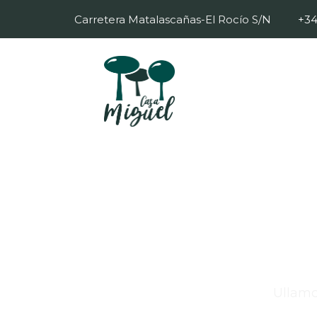
Carretera Matalascañas-El Rocío S/N
+34
Ullamc