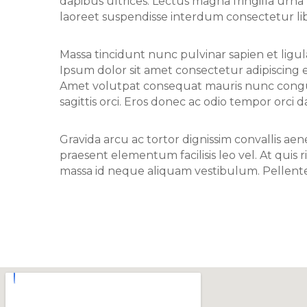
dapibus ultrices. Lectus magna fringilla urn
laoreet suspendisse interdum consectetur libe
Massa tincidunt nunc pulvinar sapien et ligula
Ipsum dolor sit amet consectetur adipiscing eli
Amet volutpat consequat mauris nunc congue.
sagittis orci. Eros donec ac odio tempor orci da
Gravida arcu ac tortor dignissim convallis a
praesent elementum facilisis leo vel. At quis
massa id neque aliquam vestibulum. Pellentes