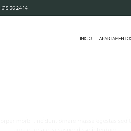
 615 36 24 14
INICIO
APARTAMENTO
Open Mic Nigh
orper morbi tincidunt ornare massa egestas sed
urna et pharetra suspendisse interdum.