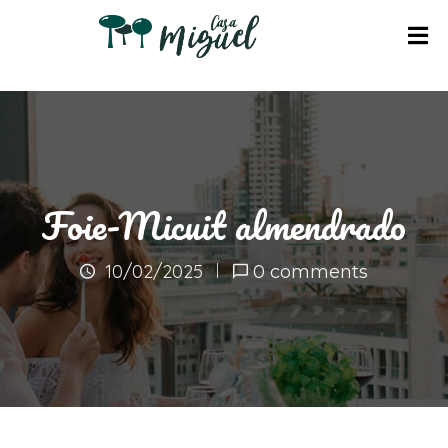
I
N
I
C
I
Foie-Micuit almendrado
O
A
10/02/2025
0 comments
P
A
R
T
A
M
E