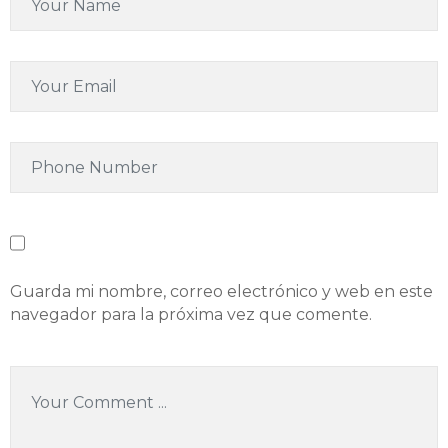
R
A
N
T
E
C
O
N
T
A
C
Guarda mi nombre, correo electrónico y web en este
T
navegador para la próxima vez que comente.
A
R